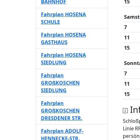
BAHNHOF
15
Fahrplan HOSENA
Samst
SCHULE
7
Fahrplan HOSENA
11
GASTHAUS
15
Fahrplan HOSENA
SIEDLUNG
Sonnt
7
Fahrplan
GROßKOSCHEN
11
SIEDLUNG
15
Fahrplan
In
GROßKOSCHEN
DRESDENER STR.
Schloß
Linie R
Fahrplan ADOLF-
persönl
HENNECKE-STR.