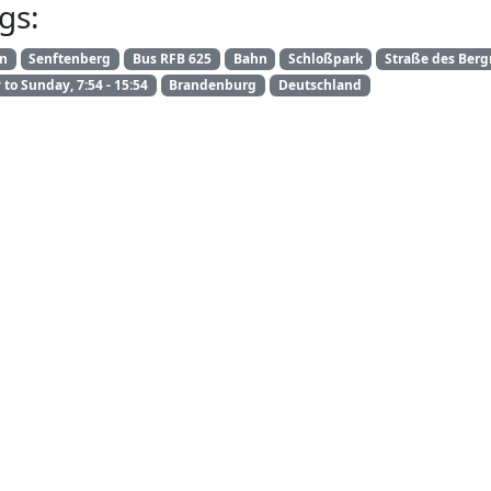
gs:
an
Senftenberg
Bus RFB 625
Bahn
Schloßpark
Straße des Ber
to Sunday, 7:54 - 15:54
Brandenburg
Deutschland