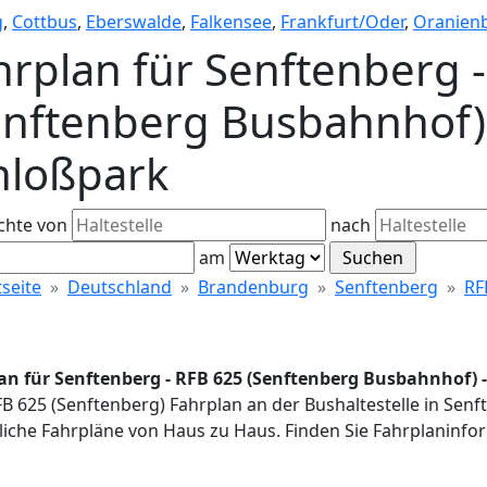
g
,
Cottbus
,
Eberswalde
,
Falkensee
,
Frankfurt/Oder
,
Oranien
hrplan für Senftenberg 
enftenberg Busbahnhof) -
hloßpark
chte von
nach
am
tseite
Deutschland
Brandenburg
Senftenberg
RF
an für Senftenberg - RFB 625 (Senftenberg Busbahnhof) -
FB 625 (Senftenberg) Fahrplan an der Bushaltestelle in Sen
iche Fahrpläne von Haus zu Haus. Finden Sie Fahrplaninfor