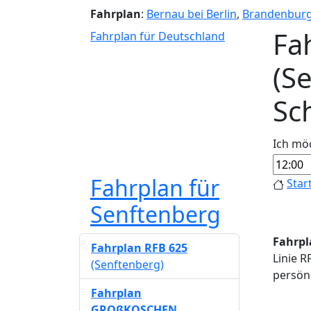
Fahrplan
:
Bernau bei Berlin
,
Brandenbur
Fa
Fahrplan für Deutschland
(S
Sc
Ich mö
Fahrplan für
Star
Senftenberg
Fahrpl
Fahrplan RFB 625
Linie R
(Senftenberg)
persönl
Fahrplan
GROßKOSCHEN