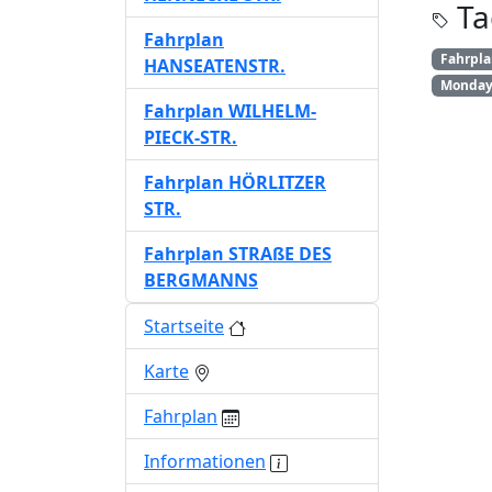
Ta
Fahrplan
Fahrpl
HANSEATENSTR.
Monday 
Fahrplan WILHELM-
PIECK-STR.
Fahrplan HÖRLITZER
STR.
Fahrplan STRAßE DES
BERGMANNS
Startseite
Karte
Fahrplan
Informationen