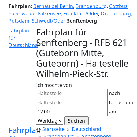
Fahrplan
:
Bernau bei Berlin
,
Brandenburg
,
Cottbus
,
Eberswalde
,
Falkensee
,
Frankfurt/Oder
,
Oranienburg
,
Potsdam
,
Schwedt/Oder
,
Senftenberg
Fahrplan für
Fahrplan
für
Senftenberg - RFB 621
Deutschland
(Guteborn Mitte,
Guteborn) - Haltestelle
Wilhelm-Pieck-Str.
Ich möchte von
nach
fahren um
am
Fahrplan
Startseite
Deutschland
Brandenburg
Senftenberg