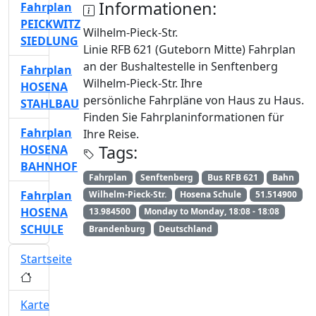
Informationen:
Fahrplan
PEICKWITZ
Wilhelm-Pieck-Str.
SIEDLUNG
Linie RFB 621 (Guteborn Mitte) Fahrplan
an der Bushaltestelle in Senftenberg
Fahrplan
Wilhelm-Pieck-Str. Ihre
HOSENA
persönliche Fahrpläne von Haus zu Haus.
STAHLBAU
Finden Sie Fahrplaninformationen für
Fahrplan
Ihre Reise.
Tags:
HOSENA
BAHNHOF
Fahrplan
Senftenberg
Bus RFB 621
Bahn
Fahrplan
Wilhelm-Pieck-Str.
Hosena Schule
51.514900
HOSENA
13.984500
Monday to Monday, 18:08 - 18:08
SCHULE
Brandenburg
Deutschland
Startseite
Karte