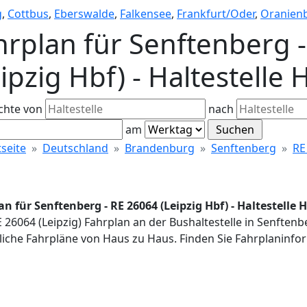
g
,
Cottbus
,
Eberswalde
,
Falkensee
,
Frankfurt/Oder
,
Oranien
hrplan für Senftenberg 
eipzig Hbf) - Haltestell
chte von
nach
am
tseite
Deutschland
Brandenburg
Senftenberg
RE
an für Senftenberg - RE 26064 (Leipzig Hbf) - Haltestell
E 26064 (Leipzig) Fahrplan an der Bushaltestelle in Senfte
iche Fahrpläne von Haus zu Haus. Finden Sie Fahrplaninfor