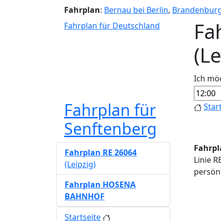
Fahrplan
:
Bernau bei Berlin
,
Brandenbur
Fa
Fahrplan für Deutschland
(L
Ich mö
Fahrplan für
Star
Senftenberg
Fahrpl
Fahrplan RE 26064
Linie R
(Leipzig)
persönl
Fahrplan HOSENA
BAHNHOF
Startseite