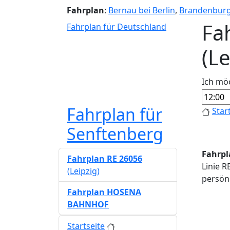
Fahrplan
:
Bernau bei Berlin
,
Brandenbur
Fa
Fahrplan für Deutschland
(L
Ich mö
Fahrplan für
Star
Senftenberg
Fahrpl
Fahrplan RE 26056
Linie R
(Leipzig)
persönl
Fahrplan HOSENA
BAHNHOF
Startseite