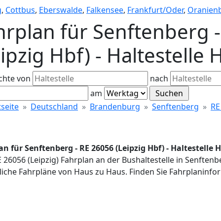
g
,
Cottbus
,
Eberswalde
,
Falkensee
,
Frankfurt/Oder
,
Oranien
hrplan für Senftenberg 
eipzig Hbf) - Haltestell
chte von
nach
am
tseite
Deutschland
Brandenburg
Senftenberg
RE
an für Senftenberg - RE 26056 (Leipzig Hbf) - Haltestell
E 26056 (Leipzig) Fahrplan an der Bushaltestelle in Senfte
iche Fahrpläne von Haus zu Haus. Finden Sie Fahrplaninfor