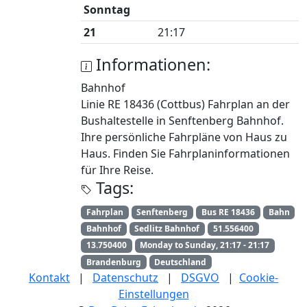
Sonntag
21
21:17
Informationen:
Bahnhof
Linie RE 18436 (Cottbus) Fahrplan an der
Bushaltestelle in Senftenberg Bahnhof.
Ihre persönliche Fahrpläne von Haus zu
Haus. Finden Sie Fahrplaninformationen
für Ihre Reise.
Tags:
Fahrplan
Senftenberg
Bus RE 18436
Bahn
Bahnhof
Sedlitz Bahnhof
51.556400
13.750400
Monday to Sunday, 21:17 - 21:17
Brandenburg
Deutschland
Kontakt
|
Datenschutz
|
DSGVO
|
Cookie-
Einstellungen