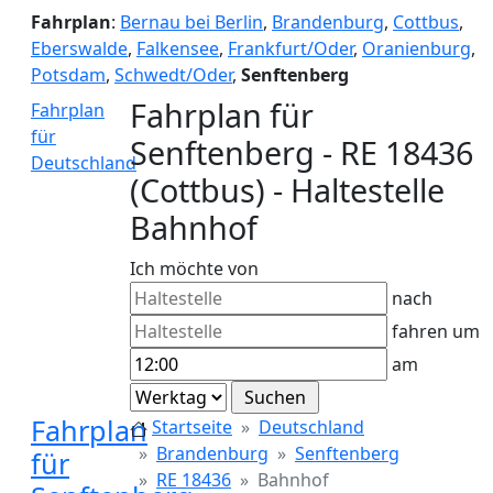
Fahrplan
:
Bernau bei Berlin
,
Brandenburg
,
Cottbus
,
Eberswalde
,
Falkensee
,
Frankfurt/Oder
,
Oranienburg
,
Potsdam
,
Schwedt/Oder
,
Senftenberg
Fahrplan für
Fahrplan
für
Senftenberg - RE 18436
Deutschland
(Cottbus) - Haltestelle
Bahnhof
Ich möchte von
nach
fahren um
am
Fahrplan
Startseite
Deutschland
Brandenburg
Senftenberg
für
RE 18436
Bahnhof