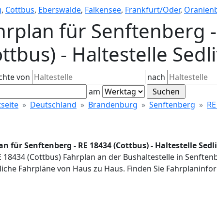
g
,
Cottbus
,
Eberswalde
,
Falkensee
,
Frankfurt/Oder
,
Oranien
hrplan für Senftenberg 
ttbus) - Haltestelle Sed
chte von
nach
am
tseite
Deutschland
Brandenburg
Senftenberg
RE
an für Senftenberg - RE 18434 (Cottbus) - Haltestelle Sed
E 18434 (Cottbus) Fahrplan an der Bushaltestelle in Senften
iche Fahrpläne von Haus zu Haus. Finden Sie Fahrplaninfor