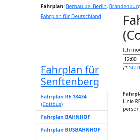
Fahrplan
:
Bernau bei Berlin
,
Brandenbur
Fa
Fahrplan für Deutschland
(Co
Ich mö
Fahrplan für
Star
Senftenberg
Fahrpl
Fahrplan RE 18434
Linie R
(Cottbus)
persönl
Fahrplan BAHNHOF
Fahrplan BUSBAHNHOF