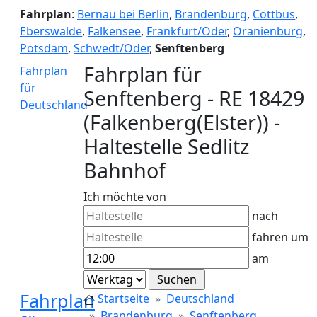
Fahrplan
:
Bernau bei Berlin
,
Brandenburg
,
Cottbus
,
Eberswalde
,
Falkensee
,
Frankfurt/Oder
,
Oranienburg
,
Potsdam
,
Schwedt/Oder
,
Senftenberg
Fahrplan für
Fahrplan
für
Senftenberg - RE 18429
Deutschland
(Falkenberg(Elster)) -
Haltestelle Sedlitz
Bahnhof
Ich möchte von
nach
fahren um
am
Fahrplan
Startseite
Deutschland
Brandenburg
Senftenberg