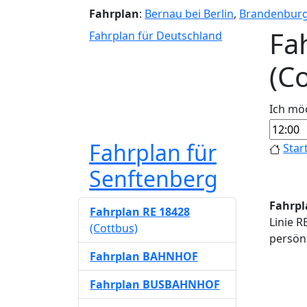
Fahrplan
:
Bernau bei Berlin
,
Brandenbur
Fa
Fahrplan für Deutschland
(C
Ich mö
Fahrplan für
Star
Senftenberg
Fahrpl
Fahrplan RE 18428
Linie R
(Cottbus)
persönl
Fahrplan BAHNHOF
Fahrplan BUSBAHNHOF