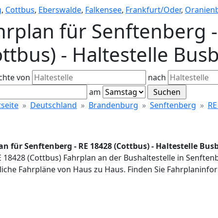
g
,
Cottbus
,
Eberswalde
,
Falkensee
,
Frankfurt/Oder
,
Oranien
hrplan für Senftenberg 
ottbus) - Haltestelle Bu
chte von
nach
am
tseite
Deutschland
Brandenburg
Senftenberg
RE
an für Senftenberg - RE 18428 (Cottbus) - Haltestelle Bu
E 18428 (Cottbus) Fahrplan an der Bushaltestelle in Senfte
iche Fahrpläne von Haus zu Haus. Finden Sie Fahrplaninfor