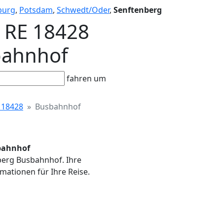
burg
,
Potsdam
,
Schwedt/Oder
,
Senftenberg
- RE 18428
sbahnhof
fahren um
 18428
Busbahnhof
sbahnhof
nberg Busbahnhof. Ihre
mationen für Ihre Reise.