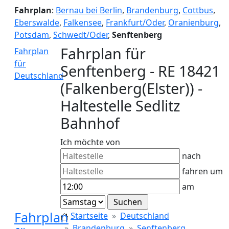
Fahrplan
:
Bernau bei Berlin
,
Brandenburg
,
Cottbus
,
Eberswalde
,
Falkensee
,
Frankfurt/Oder
,
Oranienburg
,
Potsdam
,
Schwedt/Oder
,
Senftenberg
Fahrplan für
Fahrplan
für
Senftenberg - RE 18421
Deutschland
(Falkenberg(Elster)) -
Haltestelle Sedlitz
Bahnhof
Ich möchte von
nach
fahren um
am
Fahrplan
Startseite
Deutschland
Brandenburg
Senftenberg