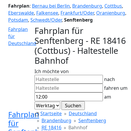
Fahrplan
:
Bernau bei Berlin
,
Brandenburg
,
Cottbus
,
Eberswalde
,
Falkensee
,
Frankfurt/Oder
,
Oranienburg
,
Potsdam
,
Schwedt/Oder
,
Senftenberg
Fahrplan für
Fahrplan
für
Senftenberg - RE 18416
Deutschland
(Cottbus) - Haltestelle
Bahnhof
Ich möchte von
nach
fahren um
am
Fahrplan
Startseite
Deutschland
Brandenburg
Senftenberg
für
RE 18416
Bahnhof