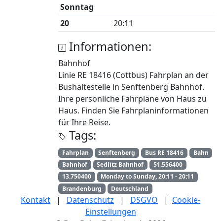
Sonntag
20
20:11
Informationen:
Bahnhof
Linie RE 18416 (Cottbus) Fahrplan an der
Bushaltestelle in Senftenberg Bahnhof.
Ihre persönliche Fahrpläne von Haus zu
Haus. Finden Sie Fahrplaninformationen
für Ihre Reise.
Tags:
Fahrplan
Senftenberg
Bus RE 18416
Bahn
Bahnhof
Sedlitz Bahnhof
51.556400
13.750400
Monday to Sunday, 20:11 - 20:11
Brandenburg
Deutschland
Kontakt
|
Datenschutz
|
DSGVO
|
Cookie-
Einstellungen