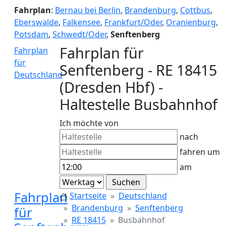
Fahrplan
:
Bernau bei Berlin
,
Brandenburg
,
Cottbus
,
Eberswalde
,
Falkensee
,
Frankfurt/Oder
,
Oranienburg
,
Potsdam
,
Schwedt/Oder
,
Senftenberg
Fahrplan für
Fahrplan
für
Senftenberg - RE 18415
Deutschland
(Dresden Hbf) -
Haltestelle Busbahnhof
Ich möchte von
nach
fahren um
am
Fahrplan
Startseite
Deutschland
Brandenburg
Senftenberg
für
RE 18415
Busbahnhof