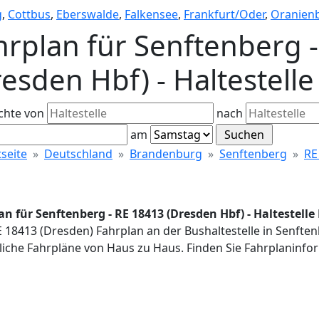
g
,
Cottbus
,
Eberswalde
,
Falkensee
,
Frankfurt/Oder
,
Oranien
hrplan für Senftenberg 
resden Hbf) - Haltestell
chte von
nach
am
tseite
Deutschland
Brandenburg
Senftenberg
RE
an für Senftenberg - RE 18413 (Dresden Hbf) - Haltestell
E 18413 (Dresden) Fahrplan an der Bushaltestelle in Senfte
iche Fahrpläne von Haus zu Haus. Finden Sie Fahrplaninfor