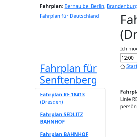
Fahrplan
:
Bernau bei Berlin
,
Brandenbur
Fa
Fahrplan für Deutschland
(D
Ich mö
Fahrplan für
Star
Senftenberg
Fahrpl
Fahrplan RE 18413
Linie R
(Dresden)
persönl
Fahrplan SEDLITZ
BAHNHOF
Fahrplan BAHNHOF