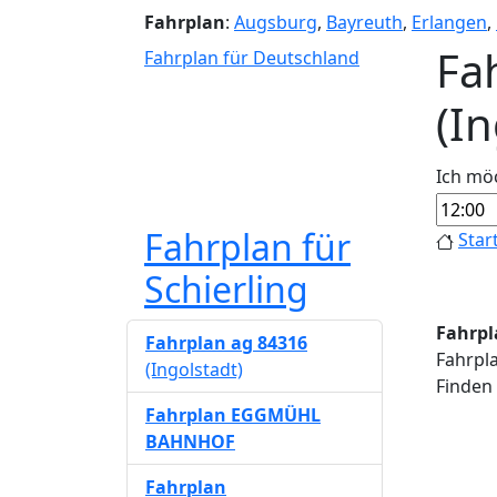
Fahrplan
:
Augsburg
,
Bayreuth
,
Erlangen
,
Fa
Fahrplan für Deutschland
(I
Ich mö
Fahrplan für
Star
Schierling
Fahrpla
Fahrplan ag 84316
Fahrpla
(Ingolstadt)
Finden 
Fahrplan EGGMÜHL
BAHNHOF
Fahrplan