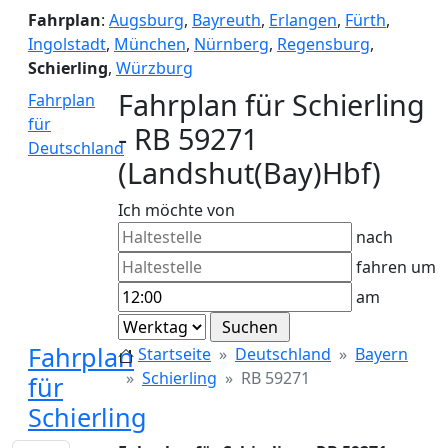
Fahrplan
:
Augsburg
,
Bayreuth
,
Erlangen
,
Fürth
,
Ingolstadt
,
München
,
Nürnberg
,
Regensburg
,
Schierling
,
Würzburg
Fahrplan für Schierling
Fahrplan
für
- RB 59271
Deutschland
(Landshut(Bay)Hbf)
Ich möchte von
nach
fahren um
am
Fahrplan
Startseite
Deutschland
Bayern
Schierling
RB 59271
für
Schierling