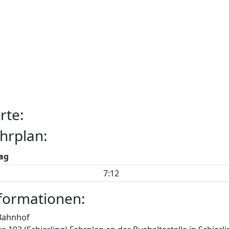
rte:
hrplan:
ag
7:12
formationen:
Bahnhof