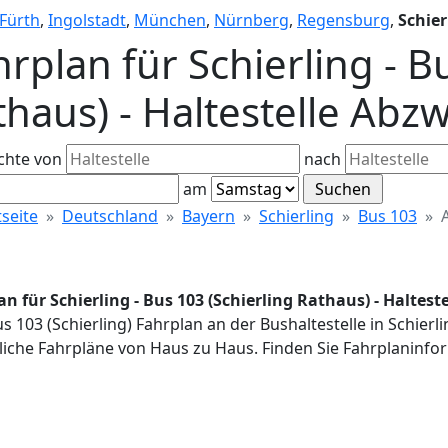
Fürth
,
Ingolstadt
,
München
,
Nürnberg
,
Regensburg
,
Schier
rplan für Schierling - B
thaus) - Haltestelle Abz
chte von
nach
am
tseite
Deutschland
Bayern
Schierling
Bus 103
an für Schierling - Bus 103 (Schierling Rathaus) - Haltes
us 103 (Schierling) Fahrplan an der Bushaltestelle in Schier
iche Fahrpläne von Haus zu Haus. Finden Sie Fahrplaninfor