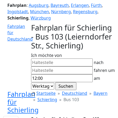
Fahrplan
:
Augsburg
,
Bayreuth
,
Erlangen
,
Fürth
,
Ingolstadt
,
München
,
Nürnberg
,
Regensburg
,
Schierling
,
Würzburg
Fahrplan für Schierling
Fahrplan
für
- Bus 103 (Leierndorfer
Deutschland
Str., Schierling)
Ich möchte von
nach
fahren um
am
Fahrplan
Startseite
Deutschland
Bayern
Schierling
Bus 103
für
Schierling