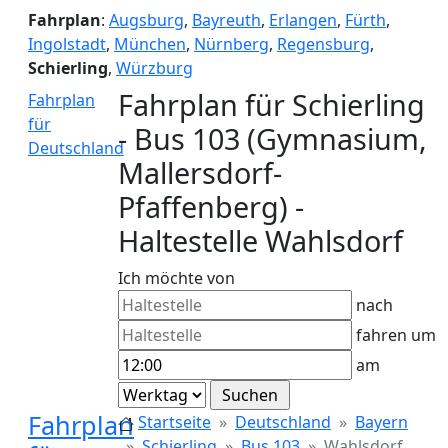
Fahrplan
:
Augsburg
,
Bayreuth
,
Erlangen
,
Fürth
,
Ingolstadt
,
München
,
Nürnberg
,
Regensburg
,
Schierling
,
Würzburg
Fahrplan für Schierling
Fahrplan
für
- Bus 103 (Gymnasium,
Deutschland
Mallersdorf-
Pfaffenberg) -
Haltestelle Wahlsdorf
Ich möchte von
nach
fahren um
am
Fahrplan
Startseite
Deutschland
Bayern
Schierling
Bus 103
Wahlsdorf