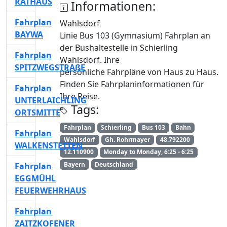
RATHAUS
Informationen:
Fahrplan
Wahlsdorf
BAYWA
Linie Bus 103 (Gymnasium) Fahrplan an
der Bushaltestelle in Schierling
Fahrplan
Wahlsdorf. Ihre
SPITZWEGSTRAßE
persönliche Fahrpläne von Haus zu Haus.
Finden Sie Fahrplaninformationen für
Fahrplan
Ihre Reise.
UNTERLAICHLING
Tags:
ORTSMITTE
Fahrplan
Schierling
Bus 103
Bahn
Fahrplan
Wahlsdorf
Gh. Rohrmayer
48.792200
WALKENSTETTEN
12.110900
Monday to Monday, 6:25 - 6:25
Bayern
Deutschland
Fahrplan
EGGMÜHL
FEUERWEHRHAUS
Fahrplan
ZAITZKOFENER