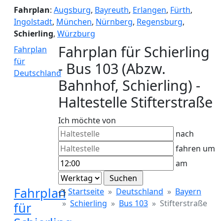
Fahrplan
:
Augsburg
,
Bayreuth
,
Erlangen
,
Fürth
,
Ingolstadt
,
München
,
Nürnberg
,
Regensburg
,
Schierling
,
Würzburg
Fahrplan für Schierling
Fahrplan
für
- Bus 103 (Abzw.
Deutschland
Bahnhof, Schierling) -
Haltestelle Stifterstraße
Ich möchte von
nach
fahren um
am
Fahrplan
Startseite
Deutschland
Bayern
Schierling
Bus 103
Stifterstraße
für