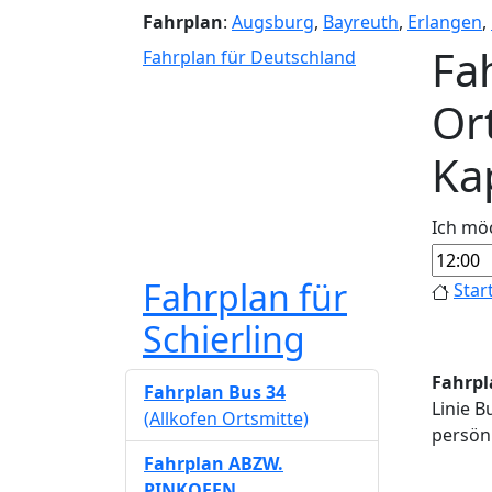
Fahrplan
:
Augsburg
,
Bayreuth
,
Erlangen
,
Fah
Fahrplan für Deutschland
Ort
Ka
Ich mö
Fahrplan für
Star
Schierling
Fahrpla
Fahrplan Bus 34
Linie B
(Allkofen Ortsmitte)
persönl
Fahrplan ABZW.
PINKOFEN