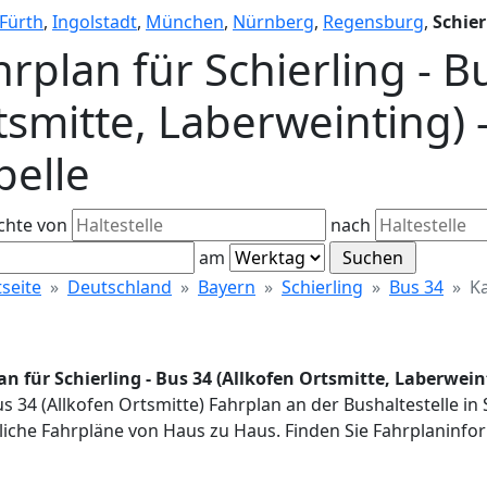
Fürth
,
Ingolstadt
,
München
,
Nürnberg
,
Regensburg
,
Schier
rplan für Schierling - B
smitte, Laberweinting) -
pelle
chte von
nach
am
tseite
Deutschland
Bayern
Schierling
Bus 34
Ka
n für Schierling - Bus 34 (Allkofen Ortsmitte, Laberweint
us 34 (Allkofen Ortsmitte) Fahrplan an der Bushaltestelle in 
iche Fahrpläne von Haus zu Haus. Finden Sie Fahrplaninfor