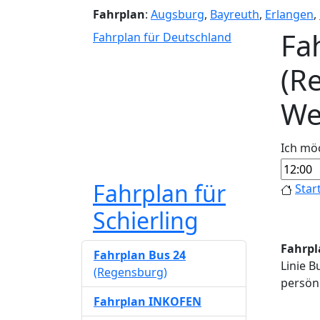
Fahrplan
:
Augsburg
,
Bayreuth
,
Erlangen
,
Fa
Fahrplan für Deutschland
(R
We
Ich mö
Fahrplan für
Star
Schierling
Fahrpl
Fahrplan Bus 24
Linie B
(Regensburg)
persönl
Fahrplan INKOFEN