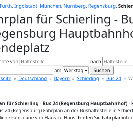
Fürth
,
Ingolstadt
,
München
,
Nürnberg
,
Regensburg
,
Schier
hrplan für Schierling - B
egensburg Hauptbahnhof)
ndeplatz
chte von
nach
am
tseite
Deutschland
Bayern
Schierling
Bus 24
W
an für Schierling - Bus 24 (Regensburg Hauptbahnhof) - 
us 24 (Regensburg) Fahrplan an der Bushaltestelle in Schier
iche Fahrpläne von Haus zu Haus. Finden Sie Fahrplaninfor