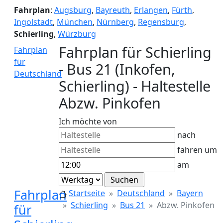
Fahrplan
:
Augsburg
,
Bayreuth
,
Erlangen
,
Fürth
,
Ingolstadt
,
München
,
Nürnberg
,
Regensburg
,
Schierling
,
Würzburg
Fahrplan für Schierling
Fahrplan
für
- Bus 21 (Inkofen,
Deutschland
Schierling) - Haltestelle
Abzw. Pinkofen
Ich möchte von
nach
fahren um
am
Fahrplan
Startseite
Deutschland
Bayern
Schierling
Bus 21
Abzw. Pinkofen
für