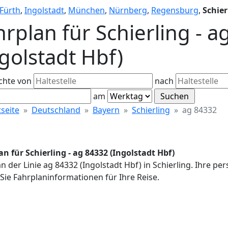
Fürth
,
Ingolstadt
,
München
,
Nürnberg
,
Regensburg
,
Schier
hrplan für Schierling - 
ngolstadt Hbf)
chte von
nach
am
tseite
Deutschland
Bayern
Schierling
ag 84332
n für Schierling - ag 84332 (Ingolstadt Hbf)
n der Linie ag 84332 (Ingolstadt Hbf) in Schierling. Ihre p
Sie Fahrplaninformationen für Ihre Reise.