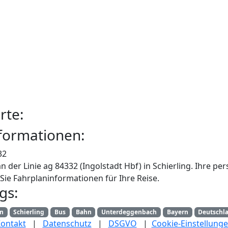
rte:
formationen:
32
n der Linie ag 84332 (Ingolstadt Hbf) in Schierling. Ihre p
Sie Fahrplaninformationen für Ihre Reise.
gs:
an
Schierling
Bus
Bahn
Unterdeggenbach
Bayern
Deutschl
ontakt
|
Datenschutz
|
DSGVO
|
Cookie-Einstellung