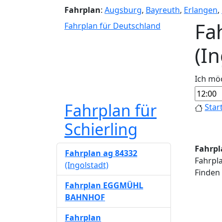
Fahrplan
:
Augsburg
,
Bayreuth
,
Erlangen
,
Fa
Fahrplan für Deutschland
(I
Ich mö
Fahrplan für
Star
Schierling
Fahrpla
Fahrplan ag 84332
Fahrpla
(Ingolstadt)
Finden 
Fahrplan EGGMÜHL
BAHNHOF
Fahrplan