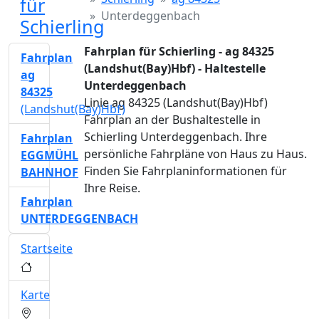
für
Unterdeggenbach
Schierling
Fahrplan für Schierling - ag 84325
Fahrplan
(Landshut(Bay)Hbf) - Haltestelle
ag
Unterdeggenbach
84325
Linie ag 84325 (Landshut(Bay)Hbf)
(Landshut(Bay)Hbf)
Fahrplan an der Bushaltestelle in
Schierling Unterdeggenbach. Ihre
Fahrplan
persönliche Fahrpläne von Haus zu Haus.
EGGMÜHL
Finden Sie Fahrplaninformationen für
BAHNHOF
Ihre Reise.
Fahrplan
UNTERDEGGENBACH
Startseite
Karte