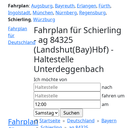
Fahrplan
:
Augsburg
,
Bayreuth
,
Erlangen
,
Fürth
,
Ingolstadt
,
München
,
Nürnberg
,
Regensburg
,
Schierling
,
Würzburg
Fahrplan für Schierling
Fahrplan
für
- ag 84325
Deutschland
(Landshut(Bay)Hbf) -
Haltestelle
Unterdeggenbach
Ich möchte von
nach
fahren um
am
Fahrplan
Startseite
Deutschland
Bayern
Schierling
ag 84325