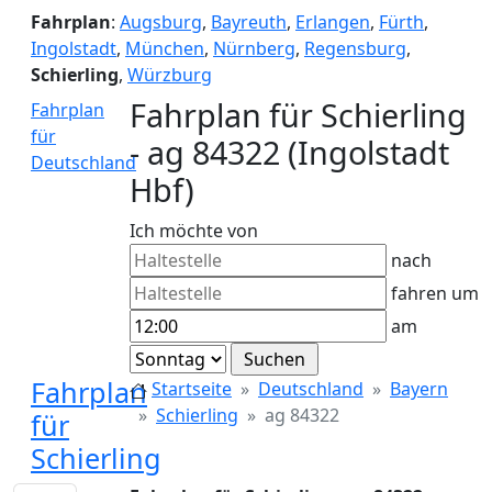
Fahrplan
:
Augsburg
,
Bayreuth
,
Erlangen
,
Fürth
,
Ingolstadt
,
München
,
Nürnberg
,
Regensburg
,
Schierling
,
Würzburg
Fahrplan für Schierling
Fahrplan
für
- ag 84322 (Ingolstadt
Deutschland
Hbf)
Ich möchte von
nach
fahren um
am
Fahrplan
Startseite
Deutschland
Bayern
Schierling
ag 84322
für
Schierling