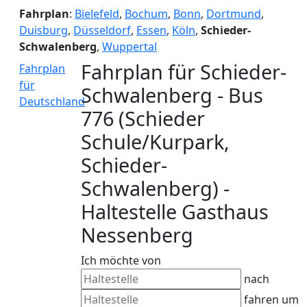
Fahrplan
:
Bielefeld
,
Bochum
,
Bonn
,
Dortmund
,
Duisburg
,
Düsseldorf
,
Essen
,
Köln
,
Schieder-
Schwalenberg
,
Wuppertal
Fahrplan für Schieder-
Fahrplan
für
Schwalenberg - Bus
Deutschland
776 (Schieder
Schule/Kurpark,
Schieder-
Schwalenberg) -
Haltestelle Gasthaus
Nessenberg
Ich möchte von
nach
fahren um