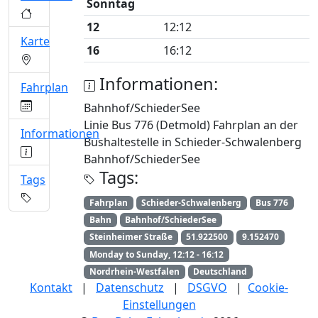
Sonntag
12
12:12
Karte
16
16:12
Informationen:
Fahrplan
Bahnhof/SchiederSee
Linie Bus 776 (Detmold) Fahrplan an der
Informationen
Bushaltestelle in Schieder-Schwalenberg
Bahnhof/SchiederSee
Tags:
Tags
Fahrplan
Schieder-Schwalenberg
Bus 776
Bahn
Bahnhof/SchiederSee
Steinheimer Straße
51.922500
9.152470
Monday to Sunday, 12:12 - 16:12
Nordrhein-Westfalen
Deutschland
Kontakt
|
Datenschutz
|
DSGVO
|
Cookie-
Einstellungen