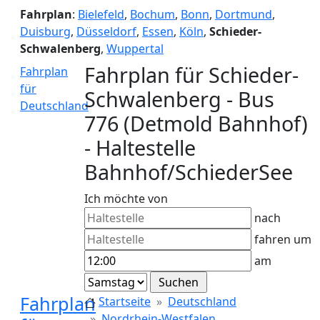
Fahrplan
:
Bielefeld
,
Bochum
,
Bonn
,
Dortmund
,
Duisburg
,
Düsseldorf
,
Essen
,
Köln
,
Schieder-
Schwalenberg
,
Wuppertal
Fahrplan für Schieder-
Fahrplan
für
Schwalenberg - Bus
Deutschland
776 (Detmold Bahnhof)
- Haltestelle
Bahnhof/SchiederSee
Ich möchte von
nach
fahren um
am
Fahrplan
Startseite
Deutschland
Nordrhein-Westfalen