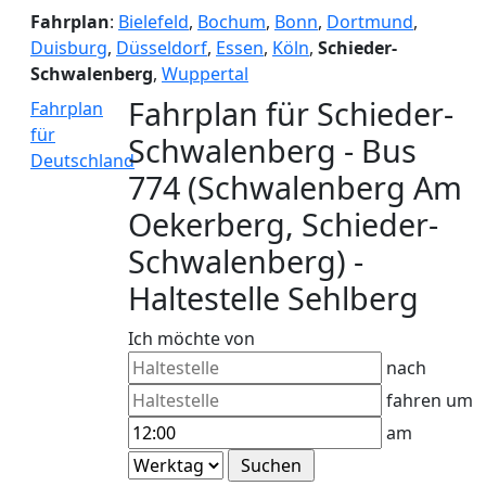
Fahrplan
:
Bielefeld
,
Bochum
,
Bonn
,
Dortmund
,
Duisburg
,
Düsseldorf
,
Essen
,
Köln
,
Schieder-
Schwalenberg
,
Wuppertal
Fahrplan für Schieder-
Fahrplan
für
Schwalenberg - Bus
Deutschland
774 (Schwalenberg Am
Oekerberg, Schieder-
Schwalenberg) -
Haltestelle Sehlberg
Ich möchte von
nach
fahren um
am