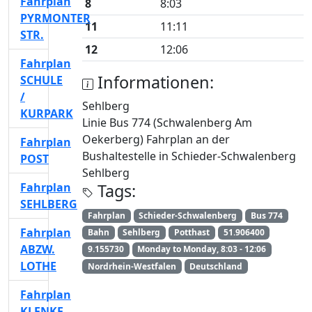
Fahrplan
8
8:03
PYRMONTER
11
11:11
STR.
12
12:06
Fahrplan
Informationen:
SCHULE
/
Sehlberg
KURPARK
Linie Bus 774 (Schwalenberg Am
Oekerberg) Fahrplan an der
Fahrplan
Bushaltestelle in Schieder-Schwalenberg
POST
Sehlberg
Fahrplan
Tags:
SEHLBERG
Fahrplan
Schieder-Schwalenberg
Bus 774
Fahrplan
Bahn
Sehlberg
Potthast
51.906400
ABZW.
9.155730
Monday to Monday, 8:03 - 12:06
LOTHE
Nordrhein-Westfalen
Deutschland
Fahrplan
KLENKE