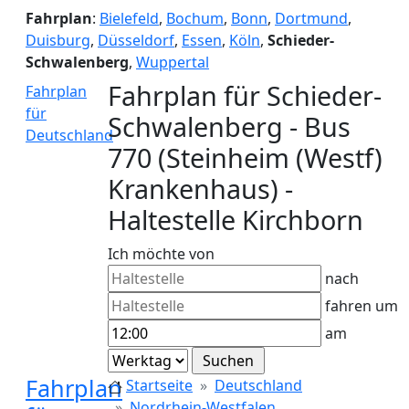
Fahrplan
:
Bielefeld
,
Bochum
,
Bonn
,
Dortmund
,
Duisburg
,
Düsseldorf
,
Essen
,
Köln
,
Schieder-
Schwalenberg
,
Wuppertal
Fahrplan für Schieder-
Fahrplan
für
Schwalenberg - Bus
Deutschland
770 (Steinheim (Westf)
Krankenhaus) -
Haltestelle Kirchborn
Ich möchte von
nach
fahren um
am
Fahrplan
Startseite
Deutschland
Nordrhein-Westfalen