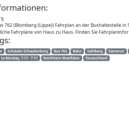
formationen:
rg
us 762 (Blomberg (Lippe)) Fahrplan an der Bushaltestelle i
iche Fahrpläne von Haus zu Haus. Finden Sie Fahrplaninfor
gs:
an
Schieder-Schwalenberg
Bus 762
Bahn
Sehlberg
Kamerun
to Monday, 7:17 - 7:17
Nordrhein-Westfalen
Deutschland