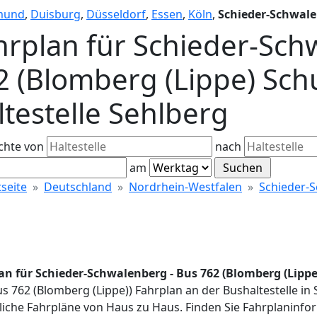
mund
,
Duisburg
,
Düsseldorf
,
Essen
,
Köln
,
Schieder-Schwal
hrplan für Schieder-Sch
2 (Blomberg (Lippe) Sch
ltestelle Sehlberg
chte von
nach
am
tseite
Deutschland
Nordrhein-Westfalen
Schieder-
an für Schieder-Schwalenberg - Bus 762 (Blomberg (Lippe
us 762 (Blomberg (Lippe)) Fahrplan an der Bushaltestelle i
iche Fahrpläne von Haus zu Haus. Finden Sie Fahrplaninfor