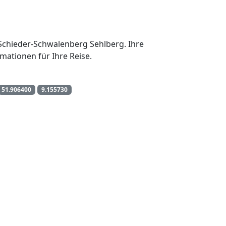
n Schieder-Schwalenberg Sehlberg. Ihre
mationen für Ihre Reise.
51.906400
9.155730