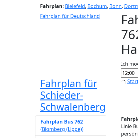
Fahrplan
:
Bielefeld
,
Bochum
,
Bonn
,
Dort
Fa
Fahrplan für Deutschland
76
Ha
Ich mö
Fahrplan für
Star
Schieder-
Schwalenberg
Fahrpl
Fahrplan Bus 762
Linie B
(Blomberg (Lippe))
persönl