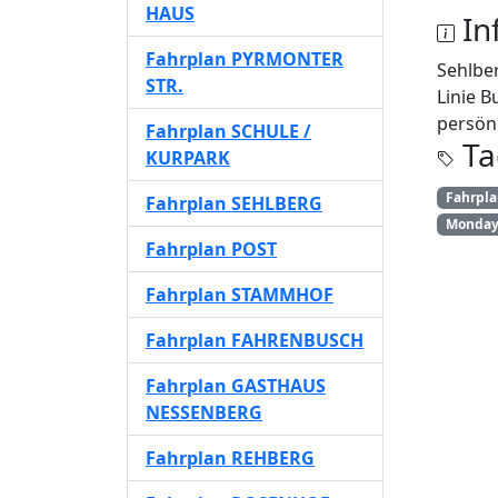
HAUS
In
Fahrplan PYRMONTER
Sehlbe
STR.
Linie B
persönl
Fahrplan SCHULE /
Ta
KURPARK
Fahrpl
Fahrplan SEHLBERG
Monday 
Fahrplan POST
Fahrplan STAMMHOF
Fahrplan FAHRENBUSCH
Fahrplan GASTHAUS
NESSENBERG
Fahrplan REHBERG