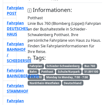
Fahrplan
Informationen:
POST
Potthast
Fahrplan
Linie Bus 760 (Blomberg (Lippe)) Fahrplan
DEUTSCHES
an der Bushaltestelle in Schieder-
HAUS
Schwalenberg Potthast. Ihre
persönliche Fahrpläne von Haus zu Haus.
Fahrplan
Finden Sie Fahrplaninformationen für
BAHNHOF
Ihre Reise.
/
Tags:
SCHIEDERSEE
Fahrplan
Schieder-Schwalenberg
Bus 760
Fahrplan
Bahn
Potthast
Schule/Kurpark
51.891100
BAHNÜBERGANG
9.171610
Monday to Monday, 7:08 - 7:08
Nordrhein-Westfalen
Deutschland
Fahrplan
STAMMHOF
Fahrplan