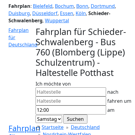
Fahrplan
:
Bielefeld
,
Bochum
,
Bonn
,
Dortmund
,
Duisburg
,
Düsseldorf
,
Essen
,
Köln
,
Schieder-
Schwalenberg
,
Wuppertal
Fahrplan für Schieder-
Fahrplan
für
Schwalenberg - Bus
Deutschland
760 (Blomberg (Lippe)
Schulzentrum) -
Haltestelle Potthast
Ich möchte von
nach
fahren um
am
Fahrplan
Startseite
Deutschland
Nordrhein-Westfalen