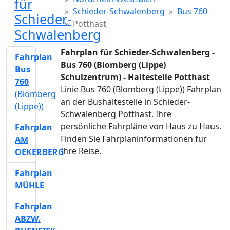
für
Schieder-Schwalenberg
Bus 760
Schieder-
Potthast
Schwalenberg
Fahrplan für Schieder-Schwalenberg -
Fahrplan
Bus 760 (Blomberg (Lippe)
Bus
Schulzentrum) - Haltestelle Potthast
760
Linie Bus 760 (Blomberg (Lippe)) Fahrplan
(Blomberg
an der Bushaltestelle in Schieder-
(Lippe))
Schwalenberg Potthast. Ihre
persönliche Fahrpläne von Haus zu Haus.
Fahrplan
Finden Sie Fahrplaninformationen für
AM
Ihre Reise.
OEKERBERG
Fahrplan
MÜHLE
Fahrplan
ABZW.