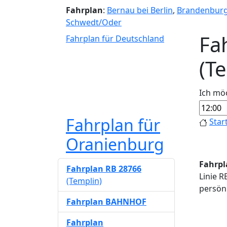
Fahrplan
:
Bernau bei Berlin
,
Brandenbur
Schwedt/Oder
Fa
Fahrplan für Deutschland
(T
Ich mö
Fahrplan für
Star
Oranienburg
Fahrpl
Fahrplan RB 28766
Linie R
(Templin)
persönl
Fahrplan BAHNHOF
Fahrplan