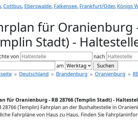
g
,
Cottbus
,
Eberswalde
,
Falkensee
,
Frankfurt/Oder
,
Königs 
hrplan für Oranienburg 
emplin Stadt) - Haltestel
chte von
nach
am
tseite
Deutschland
Brandenburg
Oranienburg
R
an für Oranienburg - RB 28766 (Templin Stadt) - Halteste
B 28766 (Templin) Fahrplan an der Bushaltestelle in Oranie
iche Fahrpläne von Haus zu Haus. Finden Sie Fahrplaninfor