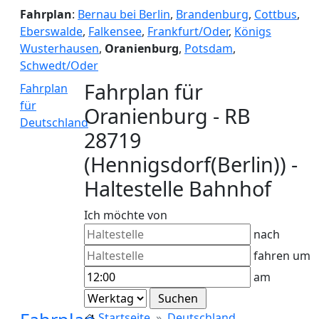
Fahrplan
:
Bernau bei Berlin
,
Brandenburg
,
Cottbus
,
Eberswalde
,
Falkensee
,
Frankfurt/Oder
,
Königs
Wusterhausen
,
Oranienburg
,
Potsdam
,
Schwedt/Oder
Fahrplan für
Fahrplan
für
Oranienburg - RB
Deutschland
28719
(Hennigsdorf(Berlin)) -
Haltestelle Bahnhof
Ich möchte von
nach
fahren um
am
Startseite
Deutschland