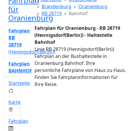
Fahrplan
Brandenburg
Oranienburg
für
RB 28719
Bahnhof
Oranienburg
Fahrplan für Oranienburg - RB 28719
Fahrplan
(Hennigsdorf(Berlin)) - Haltestelle
RB
Bahnhof
28719
Linie RB 28719 (Hennigsdorf(Berlin))
(Hennigsdorf(Berlin))
Fahrplan an der Bushaltestelle in
Oranienburg Bahnhof. Ihre
Fahrplan
persönliche Fahrpläne von Haus zu Haus.
BAHNHOF
Finden Sie Fahrplaninformationen für
Startseite
Ihre Reise.
Karte
Fahrplan