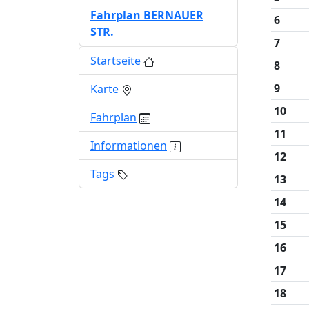
Fahrplan BERNAUER
6
STR.
7
Startseite
8
9
Karte
10
Fahrplan
11
Informationen
12
Tags
13
14
15
16
17
18