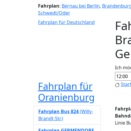
Fahrplan
:
Bernau bei Berlin
,
Brandenbur
Schwedt/Oder
Fa
Fahrplan für Deutschland
Bra
Ge
Ich mö
Fahrplan für
Star
Oranienburg
Fahrpl
Fahrplan Bus 824
(Willy-
Bahn
Brandt-Str.)
Linie 
Fahrplan GERMENDORF