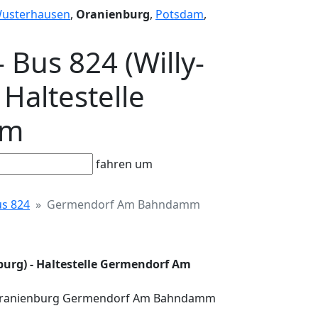
Wusterhausen
,
Oranienburg
,
Potsdam
,
 Bus 824 (Willy-
 Haltestelle
mm
fahren um
s 824
Germendorf Am Bahndamm
nburg) - Haltestelle Germendorf Am
e in Oranienburg Germendorf Am Bahndamm