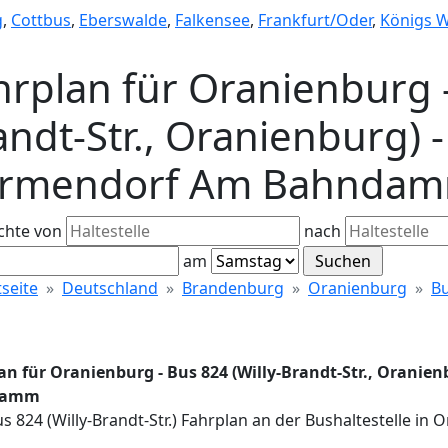
g
,
Cottbus
,
Eberswalde
,
Falkensee
,
Frankfurt/Oder
,
Königs 
hrplan für Oranienburg -
ndt-Str., Oranienburg) -
rmendorf Am Bahnda
chte von
nach
am
tseite
Deutschland
Brandenburg
Oranienburg
Bu
an für Oranienburg - Bus 824 (Willy-Brandt-Str., Oranie
damm
Bus 824 (Willy-Brandt-Str.) Fahrplan an der Bushaltestell