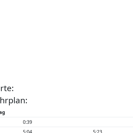
rte:
hrplan:
ag
0:39
5:04
5:23