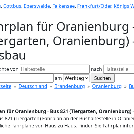
g
,
Cottbus
,
Eberswalde
,
Falkensee
,
Frankfurt/Oder
,
Königs 
hrplan für Oranienburg 
iergarten, Oranienburg) -
sbau
chte von
nach
am
tseite
Deutschland
Brandenburg
Oranienburg
Bu
an für Oranienburg - Bus 821 (Tiergarten, Oranienburg) 
us 821 (Tiergarten) Fahrplan an der Bushaltestelle in Orani
iche Fahrpläne von Haus zu Haus. Finden Sie Fahrplaninfor