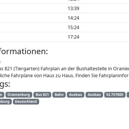
13:39
14:24
15:24
17:24
formationen:
u
us 821 (Tiergarten) Fahrplan an der Bushaltestelle in Orani
iche Fahrpläne von Haus zu Haus. Finden Sie Fahrplaninfor
gs:
an
Oranienburg
Bus 821
Bahn
Ausbau
Ausbau
52.757800
nburg
Deutschland