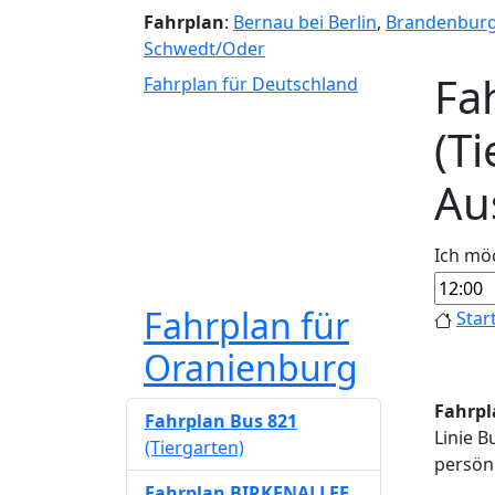
Fahrplan
:
Bernau bei Berlin
,
Brandenbur
Schwedt/Oder
Fa
Fahrplan für Deutschland
(T
Au
Ich mö
Fahrplan für
Star
Oranienburg
Fahrpl
Fahrplan Bus 821
Linie B
(Tiergarten)
persönl
Fahrplan BIRKENALLEE