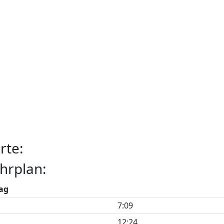
rte:
hrplan:
ag
7:09
12:24