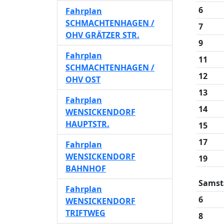
6
Fahrplan
SCHMACHTENHAGEN /
7
OHV GRÄTZER STR.
9
Fahrplan
11
SCHMACHTENHAGEN /
12
OHV OST
13
Fahrplan
14
WENSICKENDORF
HAUPTSTR.
15
17
Fahrplan
WENSICKENDORF
19
BAHNHOF
Samst
Fahrplan
6
WENSICKENDORF
TRIFTWEG
8