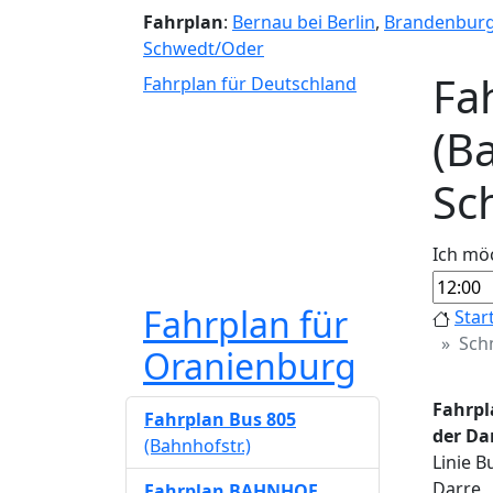
Fahrplan
:
Bernau bei Berlin
,
Brandenbur
Schwedt/Oder
Fa
Fahrplan für Deutschland
(Ba
Sc
Ich mö
Fahrplan für
Star
Sch
Oranienburg
Fahrpl
Fahrplan Bus 805
der Da
(Bahnhofstr.)
Linie 
Darre
Fahrplan BAHNHOF