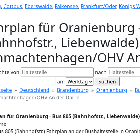
g
,
Cottbus
,
Eberswalde
,
Falkensee
,
Frankfurt/Oder
,
Königs 
hrplan für Oranienburg 
hnhofstr., Liebenwalde) 
hmachtenhagen/OHV An
chte von
nach
am
tseite
Deutschland
Brandenburg
Oranienburg
Bu
machtenhagen/OHV An der Darre
an für Oranienburg - Bus 805 (Bahnhofstr., Liebenwald
rre
Bus 805 (Bahnhofstr.) Fahrplan an der Bushaltestelle in O