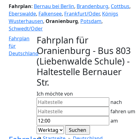
Fahrplan
:
Bernau bei Berlin
,
Brandenburg
,
Cottbus
,
Eberswalde
,
Falkensee
,
Frankfurt/Oder
,
Königs
Wusterhausen
,
Oranienburg
,
Potsdam
,
Schwedt/Oder
Fahrplan für
Fahrplan
für
Oranienburg - Bus 803
Deutschland
(Liebenwalde Schule) -
Haltestelle Bernauer
Str.
Ich möchte von
nach
fahren um
am
Startseite
Deutschland