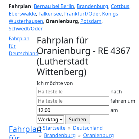
Fahrplan
:
Bernau bei Berlin
,
Brandenburg
,
Cottbus
,
Eberswalde
,
Falkensee
,
Frankfurt/Oder
,
Königs
Wusterhausen
,
Oranienburg
,
Potsdam
,
Schwedt/Oder
Fahrplan für
Fahrplan
für
Oranienburg - RE 4367
Deutschland
(Lutherstadt
Wittenberg)
Ich möchte von
nach
fahren um
am
Fahrplan
Startseite
Deutschland
Brandenburg
Oranienburg
für