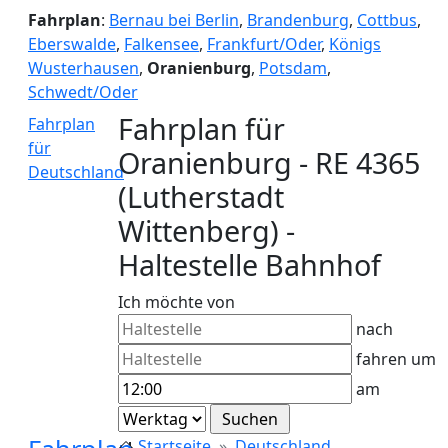
Fahrplan
:
Bernau bei Berlin
,
Brandenburg
,
Cottbus
,
Eberswalde
,
Falkensee
,
Frankfurt/Oder
,
Königs
Wusterhausen
,
Oranienburg
,
Potsdam
,
Schwedt/Oder
Fahrplan für
Fahrplan
für
Oranienburg - RE 4365
Deutschland
(Lutherstadt
Wittenberg) -
Haltestelle Bahnhof
Ich möchte von
nach
fahren um
am
Startseite
Deutschland