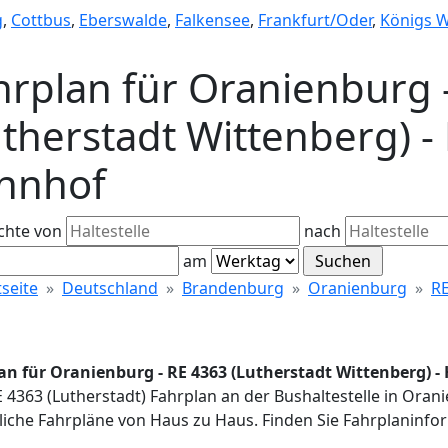
g
,
Cottbus
,
Eberswalde
,
Falkensee
,
Frankfurt/Oder
,
Königs 
hrplan für Oranienburg 
utherstadt Wittenberg) - 
hnhof
chte von
nach
am
tseite
Deutschland
Brandenburg
Oranienburg
RE
an für Oranienburg - RE 4363 (Lutherstadt Wittenberg) -
E 4363 (Lutherstadt) Fahrplan an der Bushaltestelle in Ora
iche Fahrpläne von Haus zu Haus. Finden Sie Fahrplaninfor