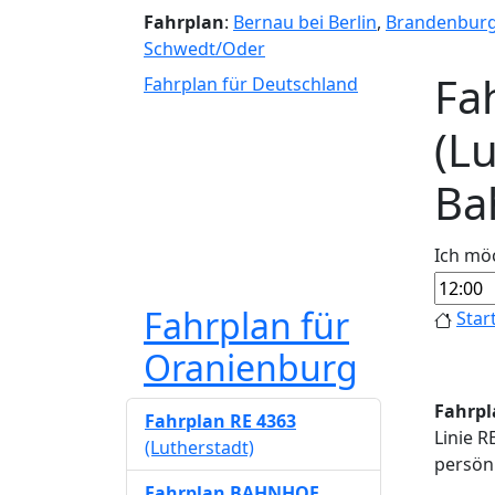
Fahrplan
:
Bernau bei Berlin
,
Brandenbur
Schwedt/Oder
Fa
Fahrplan für Deutschland
(L
Ba
Ich mö
Fahrplan für
Star
Oranienburg
Fahrpl
Fahrplan RE 4363
Linie R
(Lutherstadt)
persönl
Fahrplan BAHNHOF