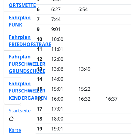
ORTSMITTE
6
6:27
6:54
Fahrplan
7
7:44
FUNK
9
9:01
Fahrplan
10
10:00
FRIEDHOFSTRAßE
11
11:01
Fahrplan
12
12:00
FURSCHWEILER
13
13:06
13:49
GRUNDSCHULE
14
14:00
Fahrplan
15
15:01
15:22
FURSCHWEILER
KINDERGARTEN
16
16:00
16:32
16:37
17
17:01
Startseite
18
18:00
19
19:01
Karte