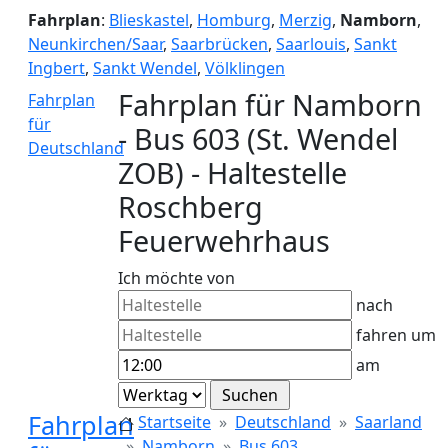
Fahrplan
:
Blieskastel
,
Homburg
,
Merzig
,
Namborn
,
Neunkirchen/Saar
,
Saarbrücken
,
Saarlouis
,
Sankt
Ingbert
,
Sankt Wendel
,
Völklingen
Fahrplan für Namborn
Fahrplan
für
- Bus 603 (St. Wendel
Deutschland
ZOB) - Haltestelle
Roschberg
Feuerwehrhaus
Ich möchte von
nach
fahren um
am
Fahrplan
Startseite
Deutschland
Saarland
Namborn
Bus 603