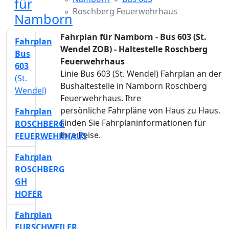
für
Roschberg Feuerwehrhaus
Namborn
Fahrplan für Namborn - Bus 603 (St.
Fahrplan
Wendel ZOB) - Haltestelle Roschberg
Bus
Feuerwehrhaus
603
Linie Bus 603 (St. Wendel) Fahrplan an der
(St.
Bushaltestelle in Namborn Roschberg
Wendel)
Feuerwehrhaus. Ihre
persönliche Fahrpläne von Haus zu Haus.
Fahrplan
Finden Sie Fahrplaninformationen für
ROSCHBERG
Ihre Reise.
FEUERWEHRHAUS
Fahrplan
ROSCHBERG
GH
HOFER
Fahrplan
FURSCHWEILER