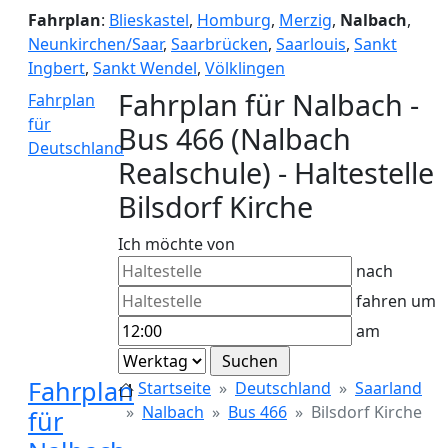
Fahrplan
:
Blieskastel
,
Homburg
,
Merzig
,
Nalbach
,
Neunkirchen/Saar
,
Saarbrücken
,
Saarlouis
,
Sankt
Ingbert
,
Sankt Wendel
,
Völklingen
Fahrplan für Nalbach -
Fahrplan
für
Bus 466 (Nalbach
Deutschland
Realschule) - Haltestelle
Bilsdorf Kirche
Ich möchte von
nach
fahren um
am
Fahrplan
Startseite
Deutschland
Saarland
Nalbach
Bus 466
Bilsdorf Kirche
für