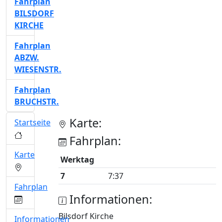
Fahrplan
BILSDORF
KIRCHE
Fahrplan
ABZW.
WIESENSTR.
Fahrplan
BRUCHSTR.
Karte:
Startseite
Fahrplan:
Karte
Werktag
7
7:37
Fahrplan
Informationen:
Bilsdorf Kirche
Informationen