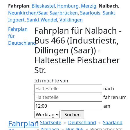
Fahrplan
:
Blieskastel
,
Homburg
,
Merzig
,
Nalbach
,
Neunkirchen/Saar
,
Saarbrücken
,
Saarlouis
,
Sankt
Ingbert
,
Sankt Wendel
,
Völklingen
Fahrplan für Nalbach -
Fahrplan
für
Bus 466 (Industriestr.,
Deutschland
Dillingen (Saar)) -
Haltestelle Piesbacher
Str.
Ich möchte von
nach
fahren um
am
Fahrplan
Startseite
Deutschland
Saarland
Nalbach
Bus 466
Piesbacher Str.