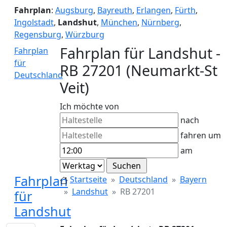
Fahrplan
:
Augsburg
,
Bayreuth
,
Erlangen
,
Fürth
,
Ingolstadt
,
Landshut
,
München
,
Nürnberg
,
Regensburg
,
Würzburg
Fahrplan für Landshut -
Fahrplan
für
RB 27201 (Neumarkt-St
Deutschland
Veit)
Ich möchte von
nach
fahren um
am
Fahrplan
Startseite
Deutschland
Bayern
Landshut
RB 27201
für
Landshut