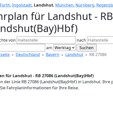
Fürth
,
Ingolstadt
,
Landshut
,
München
,
Nürnberg
,
Regensb
hrplan für Landshut - R
andshut(Bay)Hbf)
chte von
nach
am
tseite
Deutschland
Bayern
Landshut
RB 27086
an für Landshut - RB 27086 (Landshut(Bay)Hbf)
n der Linie RB 27086 (Landshut(Bay)Hbf) in Landshut. Ihre
Sie Fahrplaninformationen für Ihre Reise.