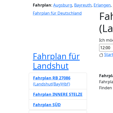
Fahrplan
:
Augsburg
,
Bayreuth
,
Erlangen
,
Fa
Fahrplan für Deutschland
(L
Ich mö
Fahrplan für
Star
Landshut
Fahrpl
Fahrplan RB 27086
Fahrpla
(Landshut(Bay)Hbf)
Finden 
Fahrplan INNERE STELZE
Fahrplan SÜD