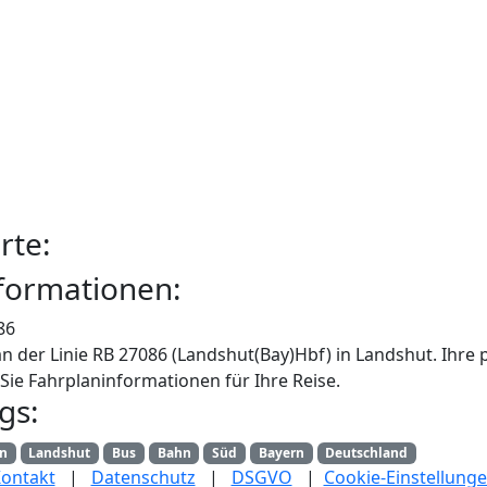
rte:
formationen:
86
n der Linie RB 27086 (Landshut(Bay)Hbf) in Landshut. Ihre
Sie Fahrplaninformationen für Ihre Reise.
gs:
an
Landshut
Bus
Bahn
Süd
Bayern
Deutschland
ontakt
|
Datenschutz
|
DSGVO
|
Cookie-Einstellung