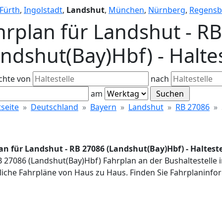
Fürth
,
Ingolstadt
,
Landshut
,
München
,
Nürnberg
,
Regensb
hrplan für Landshut - R
andshut(Bay)Hbf) - Halte
chte von
nach
am
tseite
Deutschland
Bayern
Landshut
RB 27086
an für Landshut - RB 27086 (Landshut(Bay)Hbf) - Halteste
B 27086 (Landshut(Bay)Hbf) Fahrplan an der Bushaltestelle 
iche Fahrpläne von Haus zu Haus. Finden Sie Fahrplaninfor