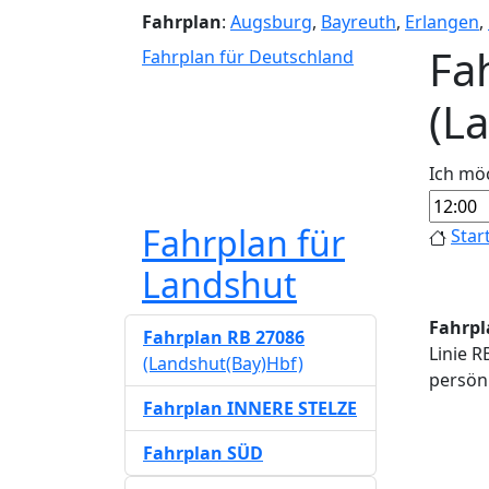
Fahrplan
:
Augsburg
,
Bayreuth
,
Erlangen
,
Fa
Fahrplan für Deutschland
(L
Ich mö
Fahrplan für
Star
Landshut
Fahrpl
Fahrplan RB 27086
Linie R
(Landshut(Bay)Hbf)
persönl
Fahrplan INNERE STELZE
Fahrplan SÜD