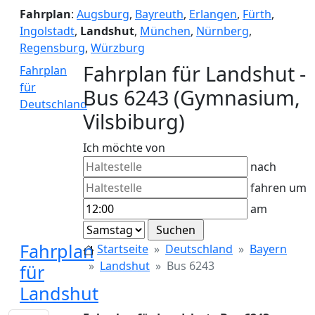
Fahrplan
:
Augsburg
,
Bayreuth
,
Erlangen
,
Fürth
,
Ingolstadt
,
Landshut
,
München
,
Nürnberg
,
Regensburg
,
Würzburg
Fahrplan für Landshut -
Fahrplan
für
Bus 6243 (Gymnasium,
Deutschland
Vilsbiburg)
Ich möchte von
nach
fahren um
am
Fahrplan
Startseite
Deutschland
Bayern
Landshut
Bus 6243
für
Landshut