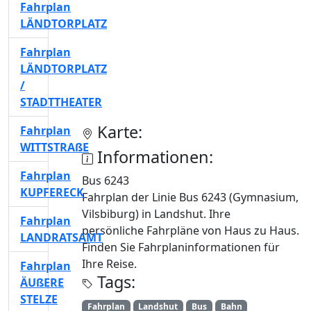
Fahrplan
LÄNDTORPLATZ
Fahrplan
LÄNDTORPLATZ
/
STADTTHEATER
Karte:
Fahrplan
WITTSTRAßE
Informationen:
Fahrplan
Bus 6243
KUPFERECK
Fahrplan der Linie Bus 6243 (Gymnasium,
Vilsbiburg) in Landshut. Ihre
Fahrplan
persönliche Fahrpläne von Haus zu Haus.
LANDRATSAMT
Finden Sie Fahrplaninformationen für
Ihre Reise.
Fahrplan
Tags:
ÄUßERE
STELZE
Fahrplan
Landshut
Bus
Bahn