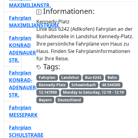
MAXIMILIANSTR.
Informationen:
Fahrplan
Kennedy-Platz
MAXIMILIANSTRAßE
Linie Bus 6242 (Adlkofen) Fahrplan an der
Bushaltestelle in Landshut Kennedy-Platz.
Fahrplan
Ihre persönliche Fahrpläne von Haus zu
KONRAD
Haus. Finden Sie Fahrplaninformationen
ADENAUER
für Ihre Reise.
STR.
Tags:
Fahrplan
Fahrplan
Landshut
Bus 6242
Bahn
KONRAD-
Kennedy-Platz
Schweinbach
48.544300
ADENAUER-
12.147000
Monday to Saturday, 12:19 - 12:19
STR.
Bayern
Deutschland
Fahrplan
MESSEPARK
Fahrplan
SCHULSTRAßE