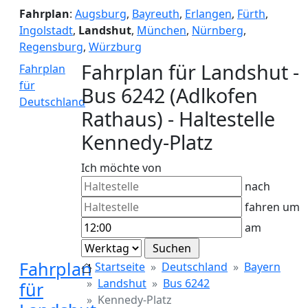
Fahrplan
:
Augsburg
,
Bayreuth
,
Erlangen
,
Fürth
,
Ingolstadt
,
Landshut
,
München
,
Nürnberg
,
Regensburg
,
Würzburg
Fahrplan für Landshut -
Fahrplan
für
Bus 6242 (Adlkofen
Deutschland
Rathaus) - Haltestelle
Kennedy-Platz
Ich möchte von
nach
fahren um
am
Fahrplan
Startseite
Deutschland
Bayern
Landshut
Bus 6242
für
Kennedy-Platz