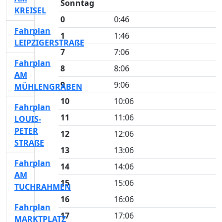
Sonntag
KREISEL
0
0:46
Fahrplan
1
1:46
LEIPZIGERSTRAßE
7
7:06
Fahrplan
8
8:06
AM
9
9:06
MÜHLENGRABEN
10
10:06
Fahrplan
11
11:06
LOUIS-
PETER
12
12:06
STRAßE
13
13:06
Fahrplan
14
14:06
AM
15
15:06
TUCHRAHMEN
16
16:06
Fahrplan
17
17:06
MARKTPLATZ