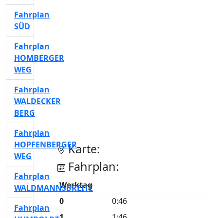
Fahrplan
SÜD
Fahrplan
HOMBERGER
WEG
Fahrplan
WALDECKER
BERG
Fahrplan
HOPFENBERGER
Karte:
WEG
Fahrplan:
Fahrplan
Werktag
WALDMANNSBREITE
0
0:46
Fahrplan
1
1:46