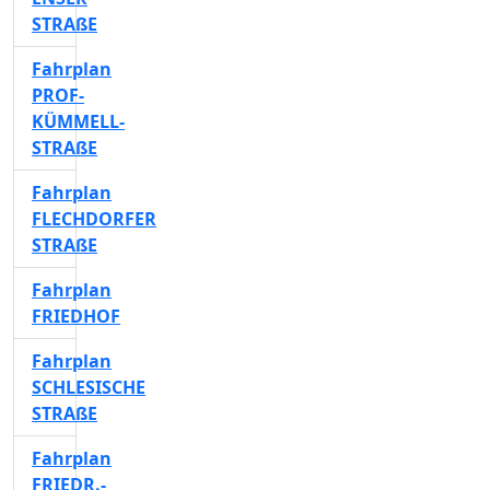
STRAßE
Fahrplan
PROF-
KÜMMELL-
STRAßE
Fahrplan
FLECHDORFER
STRAßE
Fahrplan
FRIEDHOF
Fahrplan
SCHLESISCHE
STRAßE
Fahrplan
FRIEDR.-