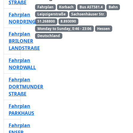
STRAßE
Fahrplan
Korbach
Bus AST581.4
Bahn
Fahrplan
Leipzigerstraße
Sachsenhäuser Str.
NORDRING
51.268800
8.893090
Monday to Sunday, 0:46 - 23:06
Hessen
Fahrplan
Deutschland
BRILONER
LANDSTRAßE
Fahrplan
NORDWALL
Fahrplan
DORTMUNDER
STRAßE
Fahrplan
PARKHAUS
Fahrplan
ENSER