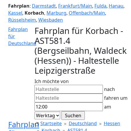
Fahrplan
:
Darmstadt
,
Frankfurt/Main
,
Fulda
,
Hanau
,
Kassel
,
Korbach
,
Marburg
,
Offenbach/Main
,
Rüsselsheim
,
Wiesbaden
Fahrplan für Korbach -
Fahrplan
für
AST581.4
Deutschland
(Bergseilbahn, Waldeck
(Hessen)) - Haltestelle
Leipzigerstraße
Ich möchte von
nach
fahren um
am
Fahrplan
Startseite
Deutschland
Hessen
Korbach
AST581.4