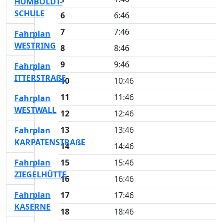
HUMBOLDT-
SCHULE
6
6:46
7
7:46
Fahrplan
WESTRING
8
8:46
9
9:46
Fahrplan
ITTERSTRAßE
10
10:46
11
11:46
Fahrplan
WESTWALL
12
12:46
13
13:46
Fahrplan
KARPATENSTRAßE
14
14:46
Fahrplan
15
15:46
ZIEGELHÜTTE
16
16:46
Fahrplan
17
17:46
KASERNE
18
18:46