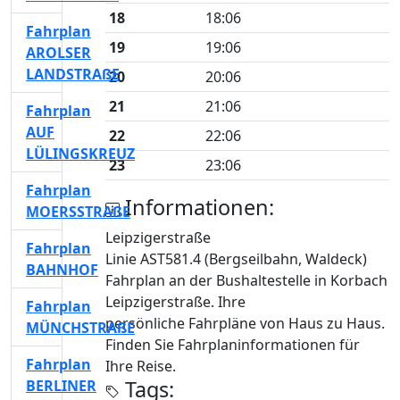
18
18:06
Fahrplan
19
19:06
AROLSER
LANDSTRAßE
20
20:06
21
21:06
Fahrplan
AUF
22
22:06
LÜLINGSKREUZ
23
23:06
Fahrplan
Informationen:
MOERSSTRAßE
Leipzigerstraße
Fahrplan
Linie AST581.4 (Bergseilbahn, Waldeck)
BAHNHOF
Fahrplan an der Bushaltestelle in Korbach
Leipzigerstraße. Ihre
Fahrplan
persönliche Fahrpläne von Haus zu Haus.
MÜNCHSTRAßE
Finden Sie Fahrplaninformationen für
Fahrplan
Ihre Reise.
Tags:
BERLINER