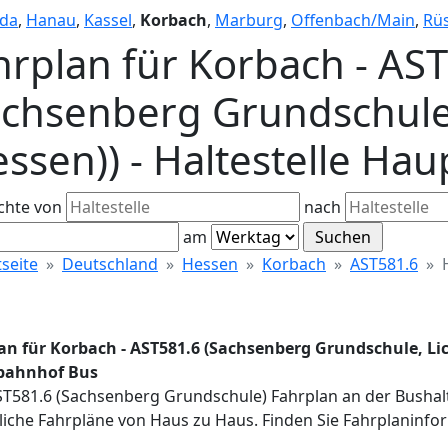
lda
,
Hanau
,
Kassel
,
Korbach
,
Marburg
,
Offenbach/Main
,
Rü
hrplan für Korbach - AS
achsenberg Grundschule,
essen)) - Haltestelle Ha
chte von
nach
am
tseite
Deutschland
Hessen
Korbach
AST581.6
an für Korbach - AST581.6 (Sachsenberg Grundschule, Lich
bahnhof Bus
AST581.6 (Sachsenberg Grundschule) Fahrplan an der Bushal
iche Fahrpläne von Haus zu Haus. Finden Sie Fahrplaninfor