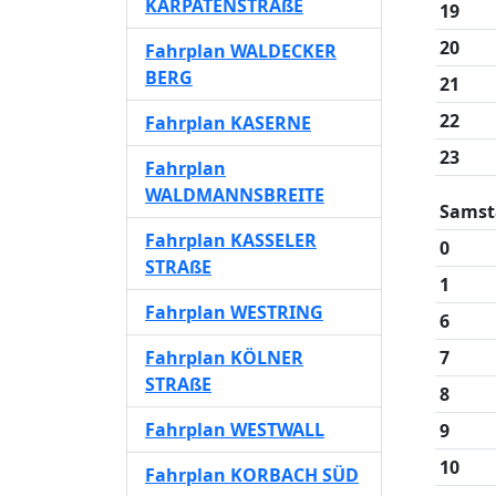
KARPATENSTRAßE
19
20
Fahrplan WALDECKER
BERG
21
22
Fahrplan KASERNE
23
Fahrplan
WALDMANNSBREITE
Samst
Fahrplan KASSELER
0
STRAßE
1
Fahrplan WESTRING
6
Fahrplan KÖLNER
7
STRAßE
8
Fahrplan WESTWALL
9
10
Fahrplan KORBACH SÜD