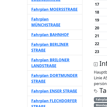
17
Fahrplan MOERSSTRAßE
18
Fahrplan
19
MÜNCHSTRAßE
20
Fahrplan BAHNHOF
21
22
Fahrplan BERLINER
STRAßE
23
Fahrplan BRILONER
In
LANDSTRAßE
Hauptb
Fahrplan DORTMUNDER
Linie 
STRAßE
persönl
Ta
Fahrplan ENSER STRAßE
Fahrpl
Fahrplan FLECHDORFER
Monday 
STRAßE