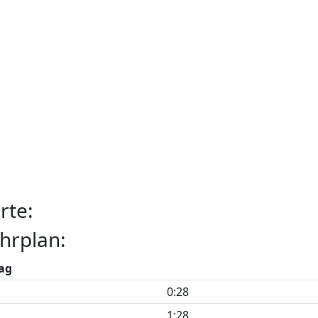
rte:
hrplan:
ag
0:28
1:28