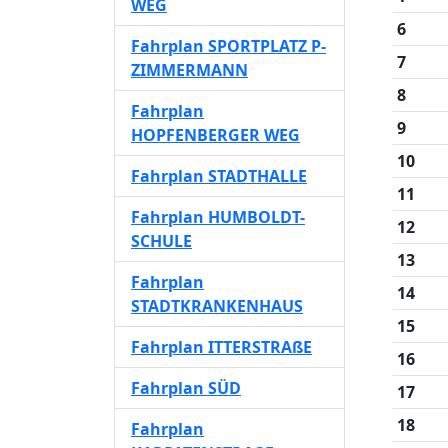
WEG
6
Fahrplan SPORTPLATZ P-
7
ZIMMERMANN
8
Fahrplan
9
HOPFENBERGER WEG
10
Fahrplan STADTHALLE
11
Fahrplan HUMBOLDT-
12
SCHULE
13
Fahrplan
14
STADTKRANKENHAUS
15
Fahrplan ITTERSTRAßE
16
Fahrplan SÜD
17
18
Fahrplan