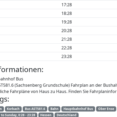
17:28
18:28
19:28
20:28
21:28
22:28
23:28
formationen:
ahnhof Bus
AST581.6 (Sachsenberg Grundschule) Fahrplan an der Bushal
iche Fahrpläne von Haus zu Haus. Finden Sie Fahrplaninfor
gs:
an
Korbach
Bus AST581.6
Bahn
Hauptbahnhof Bus
Ober Ense
to Sunday, 0:28 - 23:28
Hessen
Deutschland