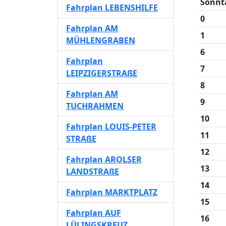
Sonnt
Fahrplan LEBENSHILFE
0
Fahrplan AM
1
MÜHLENGRABEN
6
Fahrplan
7
LEIPZIGERSTRAßE
8
Fahrplan AM
9
TUCHRAHMEN
10
Fahrplan LOUIS-PETER
11
STRAßE
12
Fahrplan AROLSER
13
LANDSTRAßE
14
Fahrplan MARKTPLATZ
15
Fahrplan AUF
16
LÜLINGSKREUZ