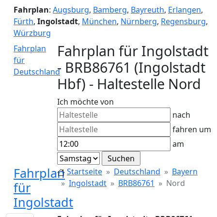
Fahrplan
:
Augsburg
,
Bamberg
,
Bayreuth
,
Erlangen
,
Fürth
,
Ingolstadt
,
München
,
Nürnberg
,
Regensburg
,
Würzburg
Fahrplan für Ingolstadt
Fahrplan
für
- BRB86761 (Ingolstadt
Deutschland
Hbf) - Haltestelle Nord
Ich möchte von
nach
fahren um
am
Fahrplan
Startseite
Deutschland
Bayern
Ingolstadt
BRB86761
Nord
für
Ingolstadt